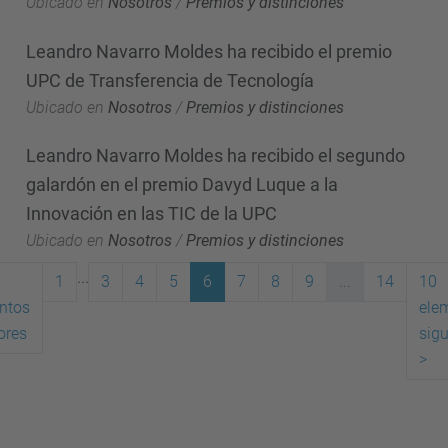
Ubicado en
Nosotros
/
Premios y distinciones
Leandro Navarro Moldes ha recibido el premio
UPC de Transferencia de Tecnología
Ubicado en
Nosotros
/
Premios y distinciones
Leandro Navarro Moldes ha recibido el segundo
galardón en el premio Davyd Luque a la
Innovación en las TIC de la UPC
Ubicado en
Nosotros
/
Premios y distinciones
...
1
3
4
5
6
7
8
9
...
14
10
ntos
ele
(actual)
ores
sigu
>