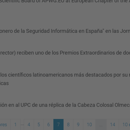
cientific Board of APWG.EU at European Chapter of the
onero de la Seguridad Informática en España" en las Jo
irector) reciben uno de los Premios Extraordinarios de d
os científicos latinoamericanos más destacados por su r
icas
ión en al UPC de una réplica de la Cabeza Colosal Olmec
...
ores
1
4
5
6
7
8
9
10
...
14
10 