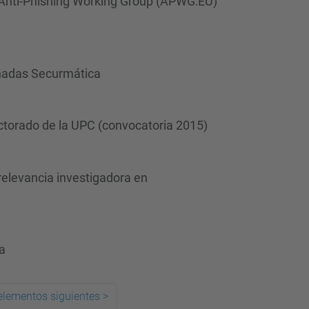
 Anti-Phishing Working Group (APWG:EU)
rnadas Securmática
octorado de la UPC (convocatoria 2015)
elevancia investigadora en
a
elementos siguientes
>