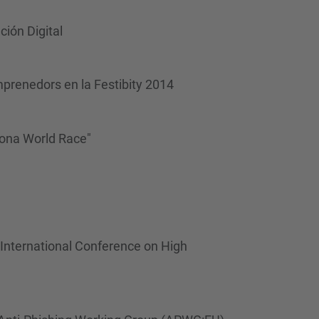
d
a
ción Digital
…
mprenedors en la Festibity 2014
lona World Race"
 International Conference on High