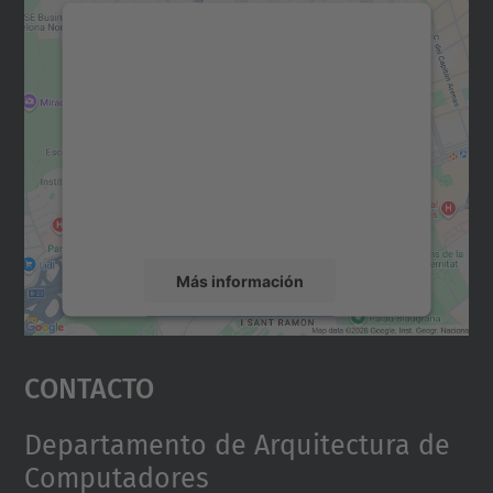
Necesitamos su consentimiento
para cargar el servicio Google
Maps.
Utilizamos un servicio de terceros para
incrustar contenido de mapas que puede
recopilar datos sobre su actividad. Le
rogamos que revise los detalles y acepte el
servicio para ver este mapa.
Más información
Aceptar
Contacto
powered by
Usercentrics Consent
Management Platform
Departamento de Arquitectura de
Computadores