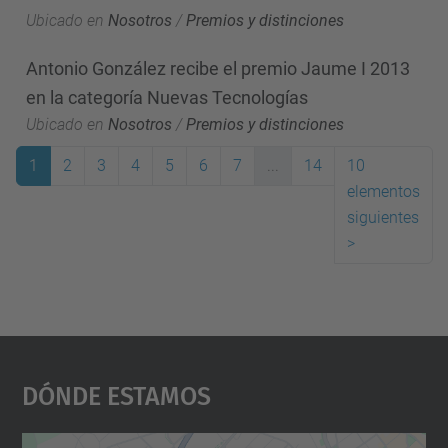
Ubicado en
Nosotros
/
Premios y distinciones
Antonio González recibe el premio Jaume I 2013
en la categoría Nuevas Tecnologías
Ubicado en
Nosotros
/
Premios y distinciones
1
2
3
4
5
6
7
...
14
10
elementos
(actual)
siguientes
>
Dónde Estamos