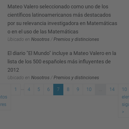
Mateo Valero seleccionado como uno de los
científicos latinoamericanos más destacados
por su relevancia investigadora en Matemáticas
o en el uso de las Matemáticas
Ubicado en
Nosotros
/
Premios y distinciones
El diario "El Mundo" incluye a Mateo Valero en la
lista de los 500 españoles más influyentes de
2012
Ubicado en
Nosotros
/
Premios y distinciones
...
1
4
5
6
7
8
9
10
...
14
10
ntos
ele
(actual)
ores
sig
>