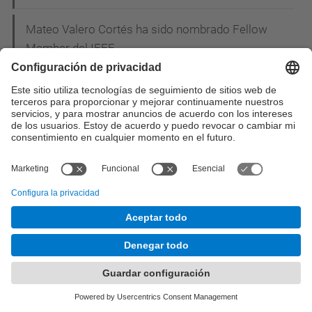
Mateo Valero Cortés ha sido nombrado Fellow
Member del IEEE
Antonio González Colás ha recibido el IBM Faculty
Partnership Award
Ramon Canal Corretger, Joan Manel Parcerisa
Bundo y Antonio González Colás han recibido el
Best Student Paper Award al 6th International
Symposium on High-Performance Computer
Architecture
Mateo Valero Cortés ha recibido el premio "Rey
Jaime I" de investigación otorgado por la
Generalitat Valenciana