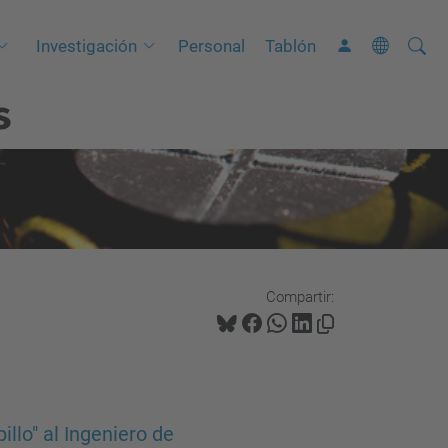
Busca
B
Investigación
Personal
Tablón
ú
s
s
q
u
e
d
a
A
Compartir:
v
a
n
z
a
llo" al Ingeniero de