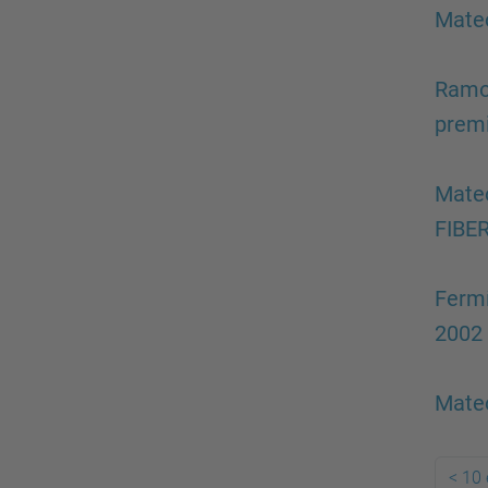
Mateo
Ramon
premi
Mateo
FIBE
Fermí
2002
Mateo
<
10 