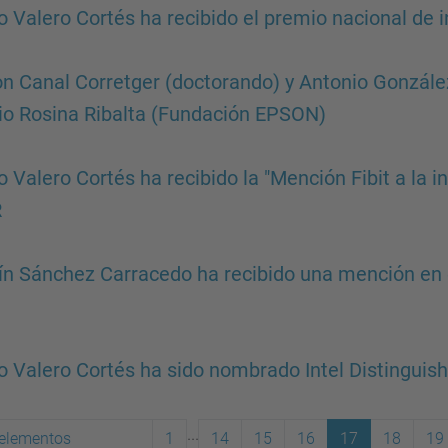
 Valero Cortés ha recibido el premio nacional de i
 Canal Corretger (doctorando) y Antonio González 
o Rosina Ribalta (Fundación EPSON)
 Valero Cortés ha recibido la "Mención Fibit a la i
R
n Sánchez Carracedo ha recibido una mención en 
 Valero Cortés ha sido nombrado Intel Distinguis
...
elementos
1
14
15
16
17
18
19