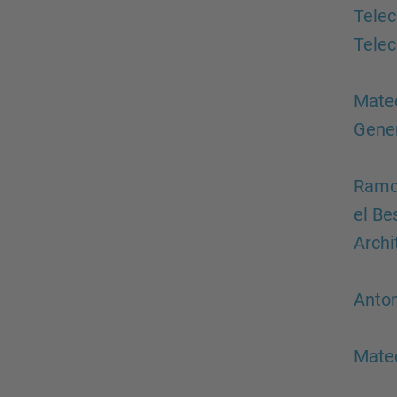
Telec
Tele
Mateo
Gener
Ramon
el Be
Archi
Anton
Mateo