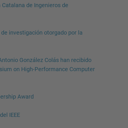
d
 Catalana de Ingenieros de
a
…
 de investigación otorgado por la
Antonio González Colás han recibido
posium on High-Performance Computer
nership Award
del IEEE