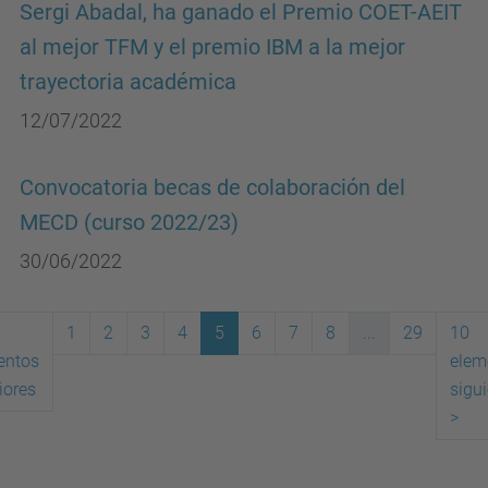
Sergi Abadal, ha ganado el Premio COET-AEIT
al mejor TFM y el premio IBM a la mejor
trayectoria académica
12/07/2022
Convocatoria becas de colaboración del
MECD (curso 2022/23)
30/06/2022
1
2
3
4
5
6
7
8
...
29
10
entos
elem
(actual)
iores
sigu
>