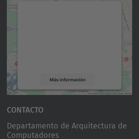
Necesitamos su consentimiento
para cargar el servicio Google
Maps.
Utilizamos un servicio de terceros para
incrustar contenido de mapas que puede
recopilar datos sobre su actividad. Le
rogamos que revise los detalles y acepte el
servicio para ver este mapa.
Más información
Aceptar
Contacto
powered by
Usercentrics Consent
Management Platform
Departamento de Arquitectura de
Computadores