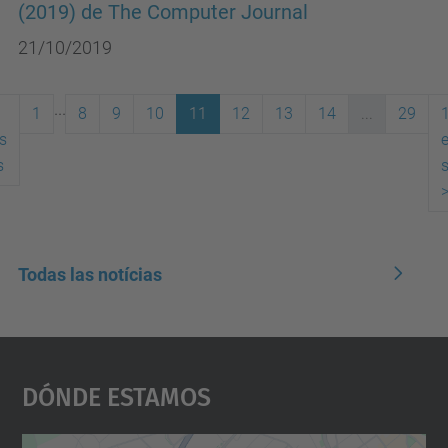
(2019) de The Computer Journal
21/10/2019
...
1
8
9
10
11
12
13
14
...
29
s
(actual)
s
Todas las notícias
Dónde Estamos