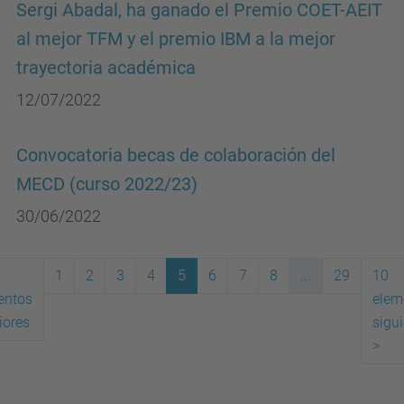
Sergi Abadal, ha ganado el Premio COET-AEIT
al mejor TFM y el premio IBM a la mejor
trayectoria académica
12/07/2022
Convocatoria becas de colaboración del
MECD (curso 2022/23)
30/06/2022
1
2
3
4
5
6
7
8
...
29
10
entos
elem
(actual)
iores
sigu
>