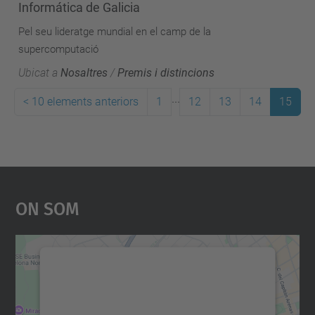
Informática de Galicia
Pel seu lideratge mundial en el camp de la
supercomputació
Ubicat a
Nosaltres
/
Premis i distincions
...
<
10 elements anteriors
1
12
13
14
15
On Som
Necessitem el vostre
consentiment per carregar el
servei Google Maps!