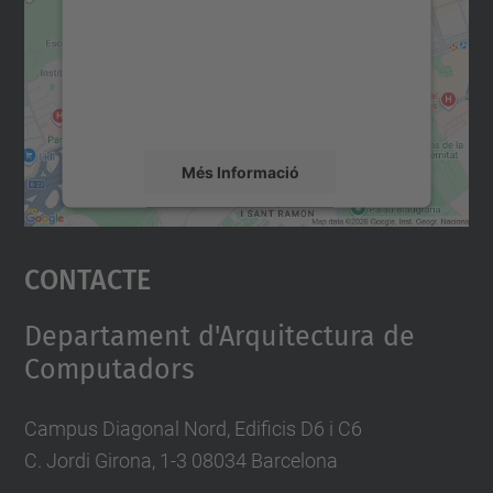
Utilitzem un servei de tercers per incrustar
contingut del mapa que pugui recollir dades
sobre la vostra activitat. Reviseu-ne els
detalls i accepteu el servei per veure el
mapa.
Més Informació
Accepta
Contacte
powered by
Usercentrics Consent
Management Platform
Departament d'Arquitectura de
Computadors
Campus Diagonal Nord, Edificis D6 i C6
C. Jordi Girona, 1-3 08034 Barcelona