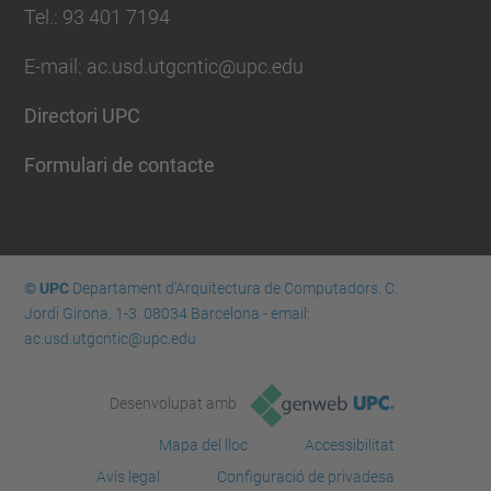
Tel.: 93 401 7194
E-mail: ac.usd.utgcntic@upc.edu
Directori UPC
Formulari de contacte
© UPC
Departament d'Arquitectura de Computadors. C.
Jordi Girona, 1-3. 08034 Barcelona - email:
ac.usd.utgcntic@upc.edu
Desenvolupat amb
Mapa del lloc
Accessibilitat
Avís legal
Configuració de privadesa