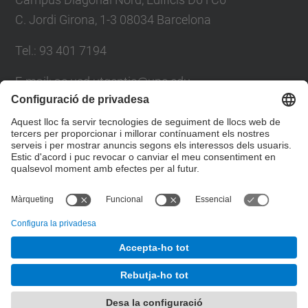
C. Jordi Girona, 1-3 08034 Barcelona
Tel.: 93 401 7194
E-mail: ac.usd.utgcntic@upc.edu
Directori UPC
Formulari de contacte
© UPC
Departament d'Arquitectura de Computadors. C.
Jordi Girona, 1-3. 08034 Barcelona - email:
ac.usd.utgcntic@upc.edu
Desenvolupat amb