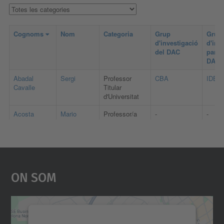
On Som
Necessitem el vostre