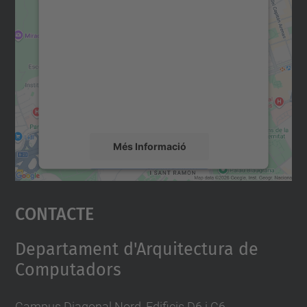
consentiment per carregar el
servei Google Maps!
Utilitzem un servei de tercers per incrustar
contingut del mapa que pugui recollir dades
sobre la vostra activitat. Reviseu-ne els
detalls i accepteu el servei per veure el
mapa.
Més Informació
Accepta
Contacte
powered by
Usercentrics Consent
Management Platform
Departament d'Arquitectura de
Computadors
Campus Diagonal Nord, Edificis D6 i C6