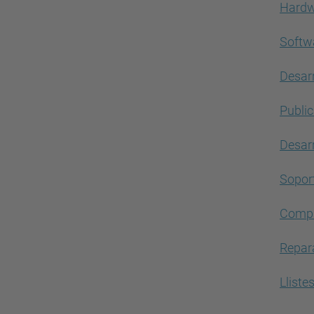
Hardw
Softw
Desar
Publi
Desarr
Soport
Compr
Repar
Lliste