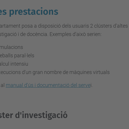
es prestacions
artament posa a disposició dels usuaris 2 clústers d'altes
stigació i de docència. Exemples d'això serien:
imulacions
eballs paral·lels
lcul intensiu
ecucions d'un gran nombre de màquines virtuals
 al
manual d'ús i documentació del serve
i.
ster d'investigació