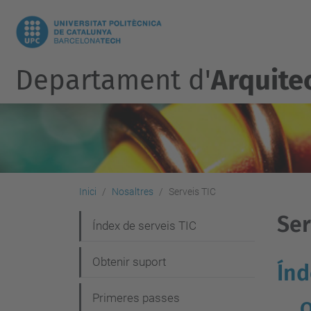
Departament d'
Arquite
Inici
Nosaltres
Serveis TIC
Ser
N
Índex de serveis TIC
a
Obtenir suport
Índ
v
e
Primeres passes
O