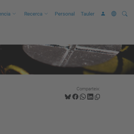
Cerca
C
ncia
Recerca
Personal
Tauler
e
r
c
a
a
v
a
n
Comparteix:
ç
a
d
a
…