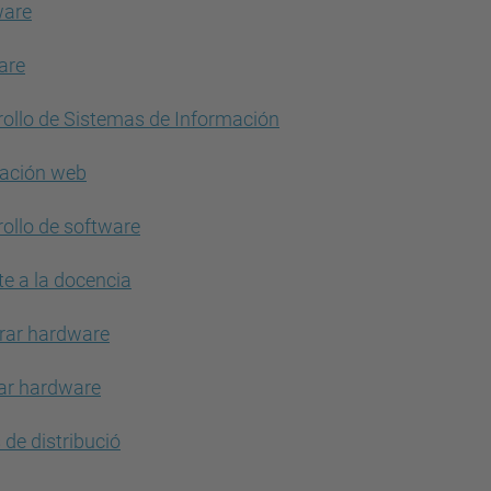
are
are
rollo de Sistemas de Información
cación web
ollo de software
e a la docencia
ar hardware
ar hardware
s de distribució