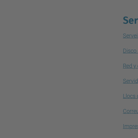
Ser
Servei
Disco 
Red y 
Servi
Llocs 
Correu
Impre