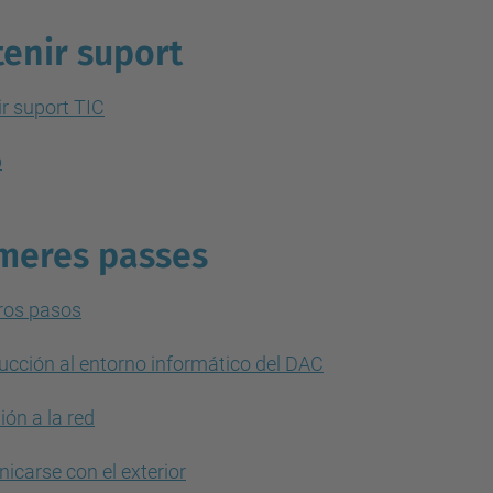
enir suport
r suport TIC
p
meres passes
ros pasos
ucción al entorno informático del DAC
ón a la red
carse con el exterior