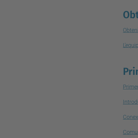
Obt
Obteni
L'equi
Pri
Prime
Introd
Conexi
Comuni