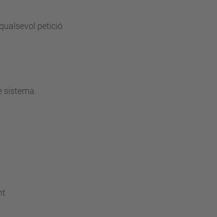
qualsevol petició
e sistema.
nt