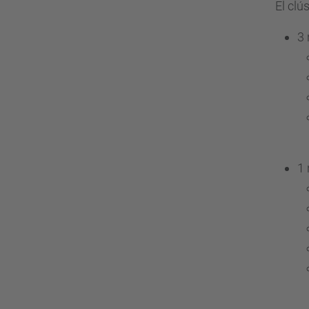
El clú
3
1 