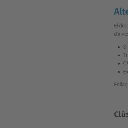
Alt
El dep
d'inve
S
Tr
Cà
Ex
Enllaç
Clú