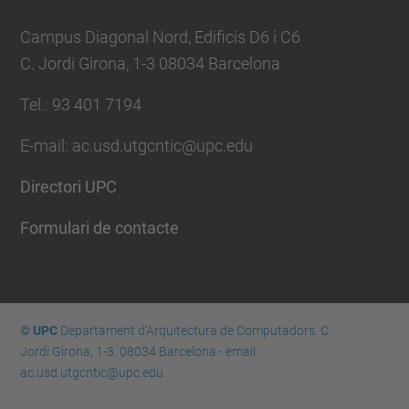
Campus Diagonal Nord, Edificis D6 i C6
C. Jordi Girona, 1-3 08034 Barcelona
Tel.: 93 401 7194
E-mail: ac.usd.utgcntic@upc.edu
Directori UPC
Formulari de contacte
© UPC
Departament d'Arquitectura de Computadors. C.
Jordi Girona, 1-3. 08034 Barcelona - email:
ac.usd.utgcntic@upc.edu