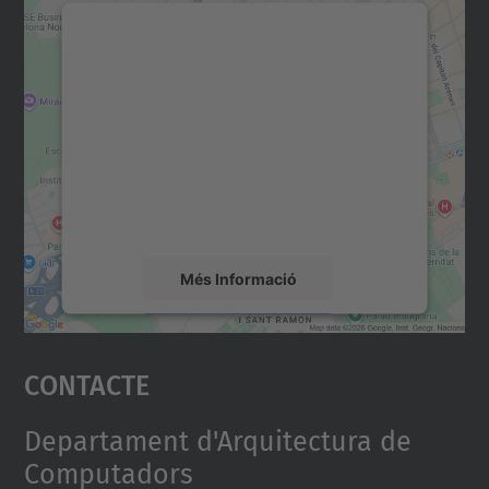
Necessitem el vostre
consentiment per carregar el
servei Google Maps!
Utilitzem un servei de tercers per incrustar
contingut del mapa que pugui recollir dades
sobre la vostra activitat. Reviseu-ne els
detalls i accepteu el servei per veure el
mapa.
Més Informació
Accepta
Contacte
powered by
Usercentrics Consent
Management Platform
Departament d'Arquitectura de
Computadors