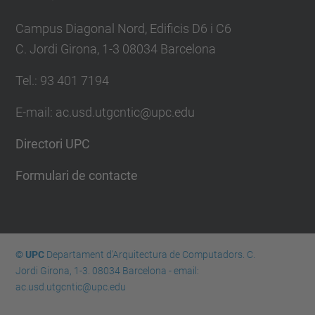
Campus Diagonal Nord, Edificis D6 i C6
C. Jordi Girona, 1-3 08034 Barcelona
Tel.: 93 401 7194
E-mail: ac.usd.utgcntic@upc.edu
Directori UPC
Formulari de contacte
© UPC
Departament d'Arquitectura de Computadors. C.
Jordi Girona, 1-3. 08034 Barcelona - email:
ac.usd.utgcntic@upc.edu