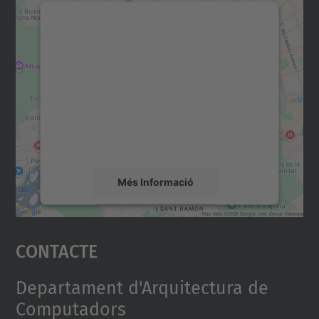
Necessitem el vostre
consentiment per carregar el
servei Google Maps!
Utilitzem un servei de tercers per incrustar
contingut del mapa que pugui recollir dades
sobre la vostra activitat. Reviseu-ne els
detalls i accepteu el servei per veure el
mapa.
Més Informació
Accepta
Contacte
powered by
Usercentrics Consent
Management Platform
Departament d'Arquitectura de
Computadors