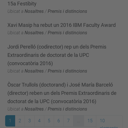
15a Festibity
Ubicat a
Nosaltres
/
Premis i distincions
Xavi Masip ha rebut un 2016 IBM Faculty Award
Ubicat a
Nosaltres
/
Premis i distincions
Jordi Perelló (codirector) rep un dels Premis
Extraordinaris de doctorat de la UPC
(convocatòria 2016)
Ubicat a
Nosaltres
/
Premis i distincions
Òscar Trullols (doctorand) i José María Barceló
(director) reben un dels Premis Extraordinaris de
doctorat de la UPC (convocatòria 2016)
Ubicat a
Nosaltres
/
Premis i distincions
1
2
3
4
5
6
7
...
15
10