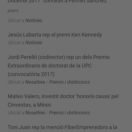
Docente 2017" concedit a Fermín Sánchez
premi
Ubicat a
Notícies
Jesús Labarta rep el premi Ken Kennedy
Ubicat a
Notícies
Jordi Perelló (codirector) rep un dels Premis
Extraordinaris de doctorat de la UPC
(convocatòria 2017)
Ubicat a
Nosaltres
/
Premis i distincions
Mateo Valero, investit doctor 'honoris causa' pel
Cinvestav, a Mèxic
Ubicat a
Nosaltres
/
Premis i distincions
Toni Juan rep la menció FiberEmprenedors a la