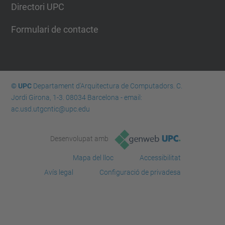
Directori UPC
Formulari de contacte
© UPC
Departament d'Arquitectura de Computadors. C.
Jordi Girona, 1-3. 08034 Barcelona - email:
ac.usd.utgcntic@upc.edu
Desenvolupat amb
Mapa del lloc
Accessibilitat
Avís legal
Configuració de privadesa