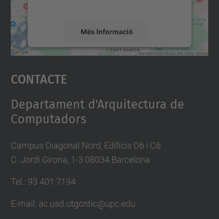
mapa.
Més Informació
Accepta
Contacte
powered by
Usercentrics Consent
Management Platform
Departament d'Arquitectura de
Computadors
Campus Diagonal Nord, Edificis D6 i C6
C. Jordi Girona, 1-3 08034 Barcelona
Tel.: 93 401 7194
E-mail: ac.usd.utgcntic@upc.edu