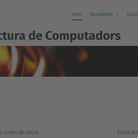
Inici
Nosaltres
Docè
ctura de Computadors
 criteri de cerca
Filtra el