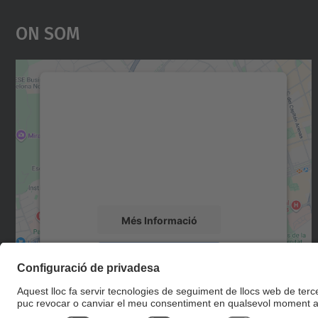
On Som
Necessitem el vostre consentiment
per carregar el servei Google Maps!
Utilitzem un servei de tercers per incrustar
contingut del mapa que pugui recollir dades
sobre la vostra activitat. Reviseu-ne els
detalls i accepteu el servei per veure el mapa.
Més Informació
Accepta
powered by
Usercentrics Consent
Management Platform