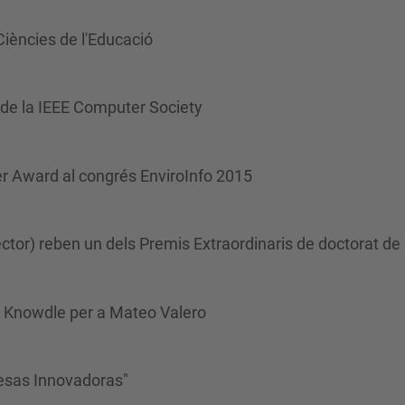
 Ciències de l'Educació
de la IEEE Computer Society
er Award al congrés EnviroInfo 2015
ector) reben un dels Premis Extraordinaris de doctorat d
 Knowdle per a Mateo Valero
esas Innovadoras"