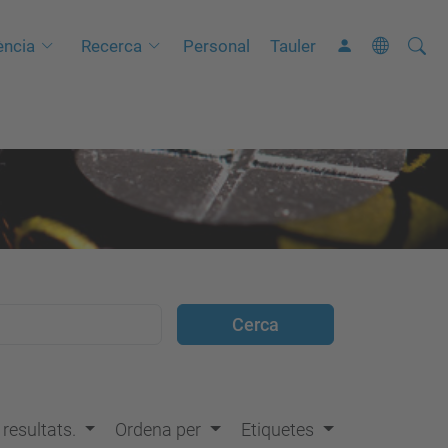
Cerca
C
ncia
Recerca
Personal
Tauler
e
r
c
a
a
v
a
n
ç
a
d
a
…
s resultats.
Ordena per
Etiquetes