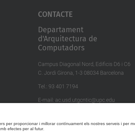
Contacte
Departament
d'Arquitectura de
Computadors
Campus Diagonal Nord, Edificis D6 i C6
C. Jordi Girona, 1-3 08034 Barcelona
Tel.: 93 401 7194
E-mail: ac.usd.utgcntic@upc.edu
Directori UPC
Formulari de contacte