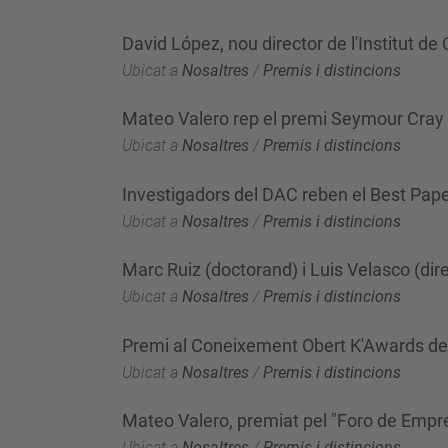
David López, nou director de l'Institut de
Ubicat a
Nosaltres
/
Premis i distincions
Mateo Valero rep el premi Seymour Cray 
Ubicat a
Nosaltres
/
Premis i distincions
Investigadors del DAC reben el Best Pap
Ubicat a
Nosaltres
/
Premis i distincions
Marc Ruiz (doctorand) i Luis Velasco (dir
Ubicat a
Nosaltres
/
Premis i distincions
Premi al Coneixement Obert K'Awards de
Ubicat a
Nosaltres
/
Premis i distincions
Mateo Valero, premiat pel "Foro de Empr
Ubicat a
Nosaltres
/
Premis i distincions