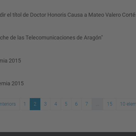
r el títol de Doctor Honoris Causa a Mateo Valero Corté
oche de las Telecomunicaciones de Aragón"
èmia 2015
dèmia 2015
nteriors
1
2
3
4
5
6
7
...
15
10 ele