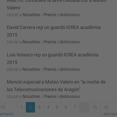
AMETIC concedeix la seva medalla d'or a Mateo
Valero
Ubicat a
Nosaltres
/
Premis i distincions
David Carrera rep un guardó ICREA acadèmia
2015
Ubicat a
Nosaltres
/
Premis i distincions
Luis Velasco rep un guardó ICREA acadèmia
2015
Ubicat a
Nosaltres
/
Premis i distincions
Menció especial a Mateo Valero en "la noche de
las Telecomunicaciones de Aragón"
Ubicat a
Nosaltres
/
Premis i distincions
10
1
2
3
4
5
6
7
...
15
10
lements
elemen