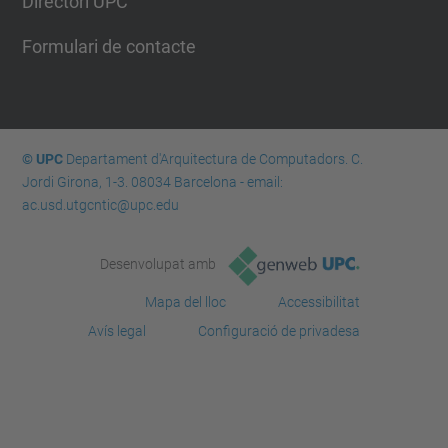
Directori UPC
Formulari de contacte
© UPC
Departament d'Arquitectura de Computadors. C.
Jordi Girona, 1-3. 08034 Barcelona - email:
ac.usd.utgcntic@upc.edu
Desenvolupat amb
Mapa del lloc
Accessibilitat
Avís legal
Configuració de privadesa