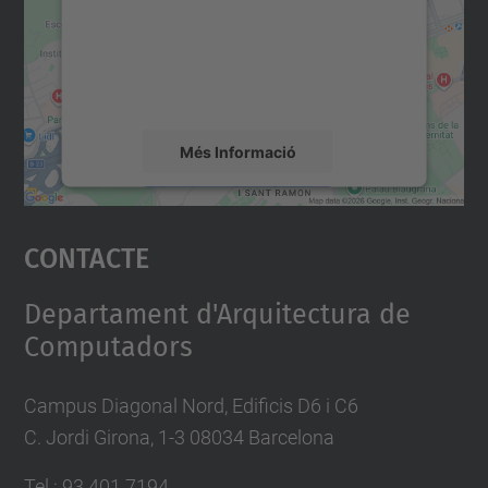
Utilitzem un servei de tercers per incrustar
contingut del mapa que pugui recollir dades
sobre la vostra activitat. Reviseu-ne els
detalls i accepteu el servei per veure el
mapa.
Més Informació
Accepta
Contacte
powered by
Usercentrics Consent
Management Platform
Departament d'Arquitectura de
Computadors
Campus Diagonal Nord, Edificis D6 i C6
C. Jordi Girona, 1-3 08034 Barcelona
Tel.: 93 401 7194