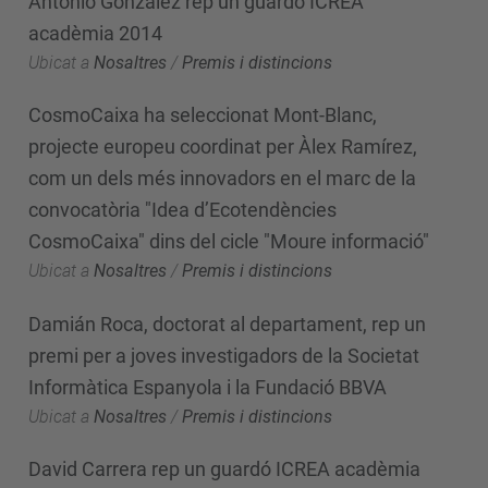
Antonio González rep un guardó ICREA
acadèmia 2014
Ubicat a
Nosaltres
/
Premis i distincions
CosmoCaixa ha seleccionat Mont-Blanc,
projecte europeu coordinat per Àlex Ramírez,
com un dels més innovadors en el marc de la
convocatòria "Idea d’Ecotendències
CosmoCaixa" dins del cicle "Moure informació"
Ubicat a
Nosaltres
/
Premis i distincions
Damián Roca, doctorat al departament, rep un
premi per a joves investigadors de la Societat
Informàtica Espanyola i la Fundació BBVA
Ubicat a
Nosaltres
/
Premis i distincions
David Carrera rep un guardó ICREA acadèmia