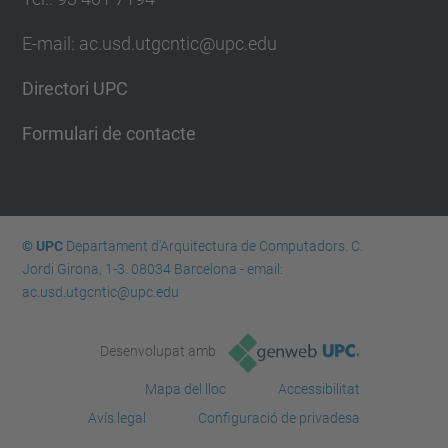
E-mail: ac.usd.utgcntic@upc.edu
Directori UPC
Formulari de contacte
© UPC
Departament d'Arquitectura de Computadors. C.
Jordi Girona, 1-3. 08034 Barcelona - email:
ac.usd.utgcntic@upc.edu
Desenvolupat amb
Mapa del lloc
Accessibilitat
Avís legal
Configuració de privadesa