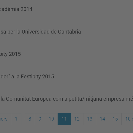
acadèmia 2014
sa per la Universidad de Cantabria
ibity 2015
dor" a la Festibity 2015
r la Comunitat Europea com a petita/mitjana empresa mé
...
iors
1
8
9
10
11
12
13
14
15
10 