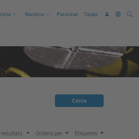
Cerca
C
ncia
Recerca
Personal
Tauler
e
r
c
a
a
v
a
n
ç
a
d
a
…
s resultats.
Ordena per
Etiquetes