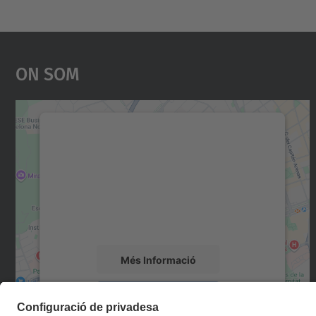
On Som
Necessitem el vostre consentiment
per carregar el servei Google Maps!
Utilitzem un servei de tercers per incrustar
contingut del mapa que pugui recollir dades
sobre la vostra activitat. Reviseu-ne els
detalls i accepteu el servei per veure el mapa.
Més Informació
Accepta