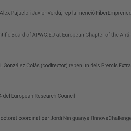
 Alex Pajuelo i Javier Verdú, rep la menció FiberEmprened
ntific Board of APWG.EU at European Chapter of the Ant
M. González Colás (codirector) reben un dels Premis Extra
14 del European Research Council
 doctorat coordinat per Jordi Nin guanya l'InnovaChalleng