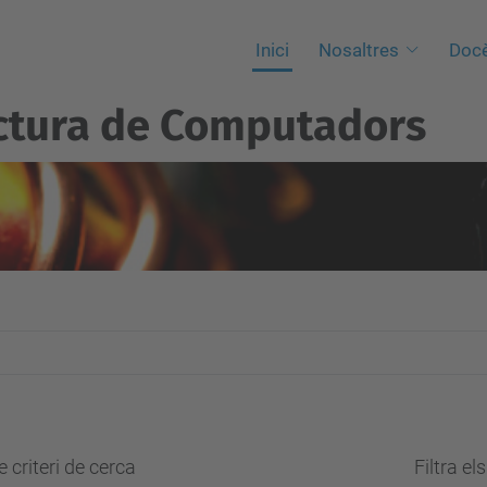
Inici
Nosaltres
Docè
ctura de Computadors
 criteri de cerca
Filtra el