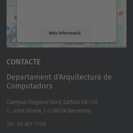
sobre la vostra activitat. Reviseu-ne els
detalls i accepteu el servei per veure el
mapa.
Més Informació
Accepta
Contacte
powered by
Usercentrics Consent
Management Platform
Departament d'Arquitectura de
Computadors
Campus Diagonal Nord, Edificis D6 i C6
C. Jordi Girona, 1-3 08034 Barcelona
Tel.: 93 401 7194