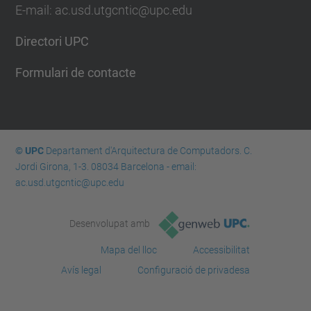
E-mail: ac.usd.utgcntic@upc.edu
Directori UPC
Formulari de contacte
© UPC
Departament d'Arquitectura de Computadors. C.
Jordi Girona, 1-3. 08034 Barcelona - email:
ac.usd.utgcntic@upc.edu
Desenvolupat amb
Mapa del lloc
Accessibilitat
Avís legal
Configuració de privadesa