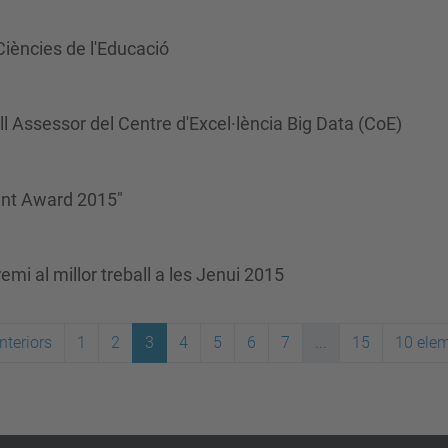
 Ciències de l'Educació
 Assessor del Centre d'Excel·lència Big Data (CoE)
ent Award 2015"
mi al millor treball a les Jenui 2015
nteriors
1
2
3
4
5
6
7
...
15
10 ele