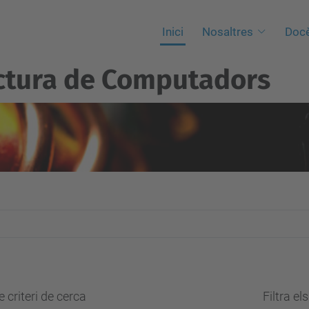
Inici
Nosaltres
Docè
ctura de Computadors
 criteri de cerca
Filtra el