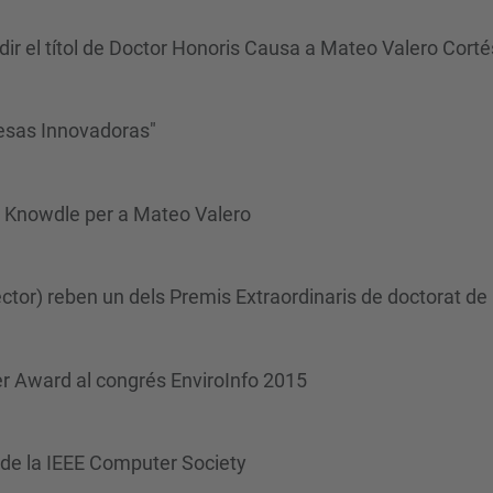
r el títol de Doctor Honoris Causa a Mateo Valero Corté
esas Innovadoras"
 Knowdle per a Mateo Valero
ector) reben un dels Premis Extraordinaris de doctorat d
er Award al congrés EnviroInfo 2015
de la IEEE Computer Society