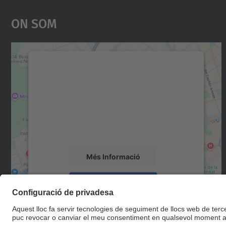
On Som
Necessitem el vostre consentiment
per carregar el servei Google Maps!
Utilitzem un servei de tercers per incrustar
contingut del mapa que pugui recollir dades
sobre la vostra activitat. Reviseu-ne els
detalls i accepteu el servei per veure el mapa.
Més Informació
Accepta
powered by
Usercentrics Consent
Management Platform