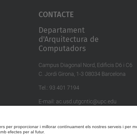
Contacte
Departament
d'Arquitectura de
Computadors
Campus Diagonal Nord, Edificis D6 i C6
C. Jordi Girona, 1-3 08034 Barcelona
Tel.: 93 401 7194
E-mail: ac.usd.utgcntic@upc.edu
Directori UPC
Formulari de contacte