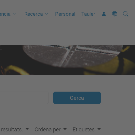
Cerca
C
ncia
Recerca
Personal
Tauler
e
r
c
a
a
v
a
n
ç
a
d
a
…
s resultats.
Ordena per
Etiquetes