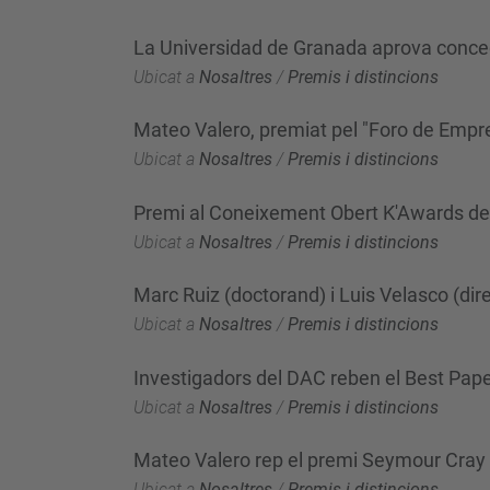
La Universidad de Granada aprova concedi
Ubicat a
Nosaltres
/
Premis i distincions
Mateo Valero, premiat pel "Foro de Empr
Ubicat a
Nosaltres
/
Premis i distincions
Premi al Coneixement Obert K'Awards de
Ubicat a
Nosaltres
/
Premis i distincions
Marc Ruiz (doctorand) i Luis Velasco (dir
Ubicat a
Nosaltres
/
Premis i distincions
Investigadors del DAC reben el Best Pap
Ubicat a
Nosaltres
/
Premis i distincions
Mateo Valero rep el premi Seymour Cray 
Ubicat a
Nosaltres
/
Premis i distincions