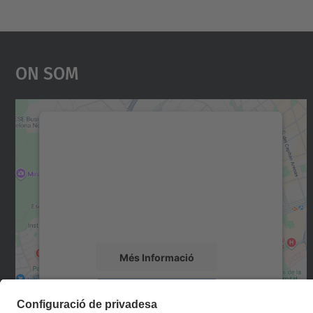
On Som
Necessitem el vostre consentiment
per carregar el servei Google Maps!
Utilitzem un servei de tercers per incrustar
contingut del mapa que pugui recollir dades
sobre la vostra activitat. Reviseu-ne els
detalls i accepteu el servei per veure el mapa.
Més Informació
Accepta