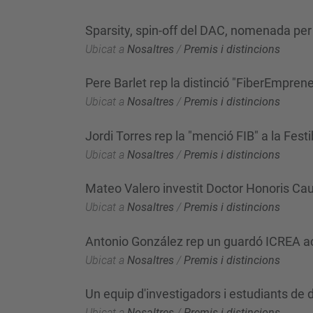
Sparsity, spin-off del DAC, nomenada pe
Ubicat a
Nosaltres
/
Premis i distincions
Pere Barlet rep la distinció "FiberEmprene
Ubicat a
Nosaltres
/
Premis i distincions
Jordi Torres rep la "menció FIB" a la Fest
Ubicat a
Nosaltres
/
Premis i distincions
Mateo Valero investit Doctor Honoris Cau
Ubicat a
Nosaltres
/
Premis i distincions
Antonio González rep un guardó ICREA 
Ubicat a
Nosaltres
/
Premis i distincions
Un equip d'investigadors i estudiants de
Ubicat a
Nosaltres
/
Premis i distincions