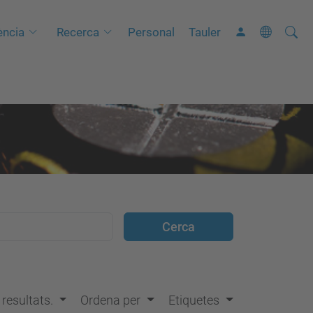
Cerca
C
ncia
Recerca
Personal
Tauler
e
r
c
a
a
v
a
n
ç
a
d
a
…
s resultats.
Ordena per
Etiquetes