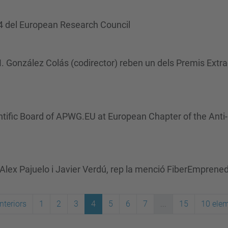
14 del European Research Council
M. González Colás (codirector) reben un dels Premis Extra
ntific Board of APWG.EU at European Chapter of the Ant
 Alex Pajuelo i Javier Verdú, rep la menció FiberEmprened
nteriors
1
2
3
4
5
6
7
...
15
10 ele