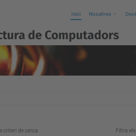
Inici
Nosaltres
Docè
ctura de Computadors
 criteri de cerca
Filtra el