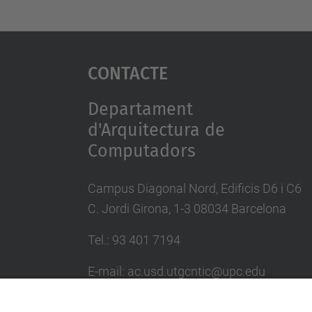
Contacte
Departament
d'Arquitectura de
Computadors
Campus Diagonal Nord, Edificis D6 i C6
C. Jordi Girona, 1-3 08034 Barcelona
Tel.: 93 401 7194
E-mail: ac.usd.utgcntic@upc.edu
Directori UPC