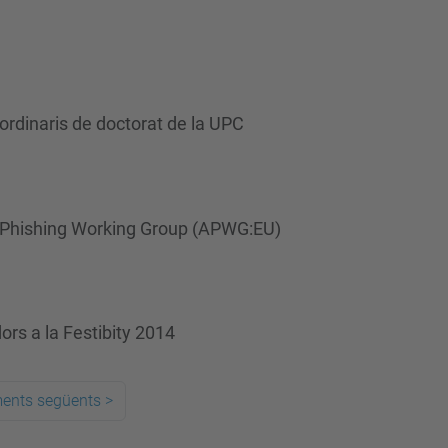
ordinaris de doctorat de la UPC
i-Phishing Working Group (APWG:EU)
ors a la Festibity 2014
ments següents
>