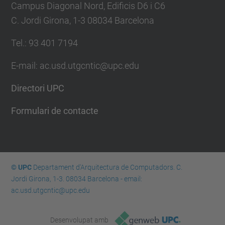
Campus Diagonal Nord, Edificis D6 i C6
C. Jordi Girona, 1-3 08034 Barcelona
Tel.: 93 401 7194
E-mail: ac.usd.utgcntic@upc.edu
Directori UPC
Formulari de contacte
© UPC
Departament d'Arquitectura de Computadors. C.
Jordi Girona, 1-3. 08034 Barcelona - email:
ac.usd.utgcntic@upc.edu
Desenvolupat amb