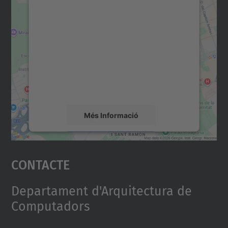
Necessitem el vostre
consentiment per carregar el
servei Google Maps!
Utilitzem un servei de tercers per incrustar
contingut del mapa que pugui recollir dades
sobre la vostra activitat. Reviseu-ne els
detalls i accepteu el servei per veure el
mapa.
Més Informació
Accepta
Contacte
powered by
Usercentrics Consent
Management Platform
Departament d'Arquitectura de
Computadors