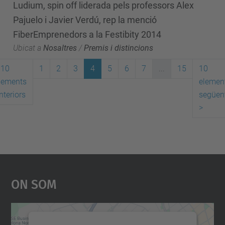
Ludium, spin off liderada pels professors Alex
Pajuelo i Javier Verdú, rep la menció
FiberEmprenedors a la Festibity 2014
Ubicat a
Nosaltres
/
Premis i distincions
10
1
2
3
4
5
6
7
...
15
10
lements
elemen
nteriors
següen
>
On Som