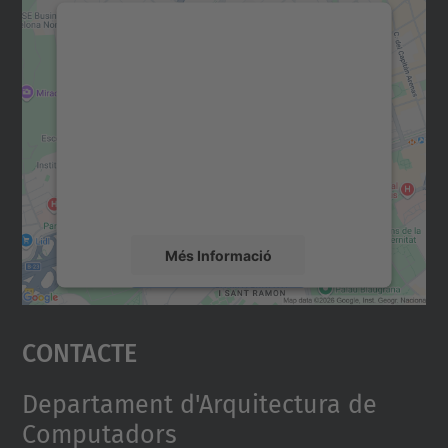
Necessitem el vostre
consentiment per carregar el
servei Google Maps!
Utilitzem un servei de tercers per incrustar
contingut del mapa que pugui recollir dades
sobre la vostra activitat. Reviseu-ne els
detalls i accepteu el servei per veure el
mapa.
Més Informació
Accepta
Contacte
powered by
Usercentrics Consent
Management Platform
Departament d'Arquitectura de
Computadors