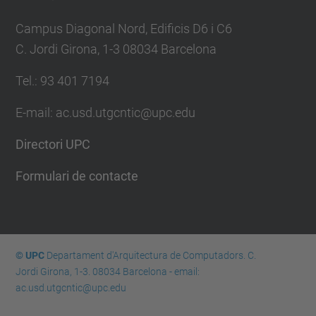
Campus Diagonal Nord, Edificis D6 i C6
C. Jordi Girona, 1-3 08034 Barcelona
Tel.: 93 401 7194
E-mail: ac.usd.utgcntic@upc.edu
Directori UPC
Formulari de contacte
© UPC
Departament d'Arquitectura de Computadors. C.
Jordi Girona, 1-3. 08034 Barcelona - email:
ac.usd.utgcntic@upc.edu