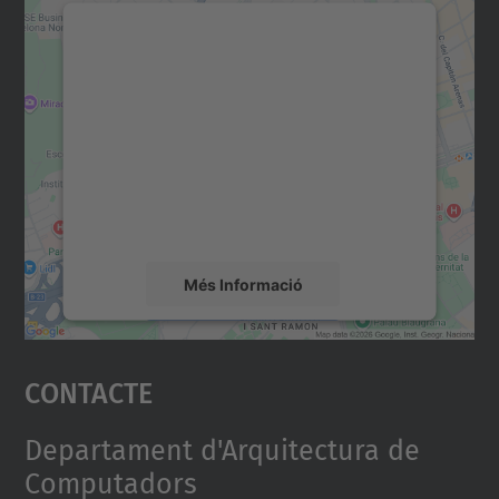
Necessitem el vostre
consentiment per carregar el
servei Google Maps!
Utilitzem un servei de tercers per incrustar
contingut del mapa que pugui recollir dades
sobre la vostra activitat. Reviseu-ne els
detalls i accepteu el servei per veure el
mapa.
Més Informació
Accepta
Contacte
powered by
Usercentrics Consent
Management Platform
Departament d'Arquitectura de
Computadors