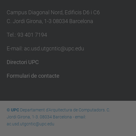
Campus Diagonal Nord, Edificis D6 i C6
C. Jordi Girona, 1-3 08034 Barcelona
Tel.: 93 401 7194
E-mail: ac.usd.utgcntic@upc.edu
Directori UPC
Formulari de contacte
© UPC
Departament d'Arquitectura de Computadors. C.
Jordi Girona, 1-3. 08034 Barcelona - email:
ac.usd.utgcntic@upc.edu