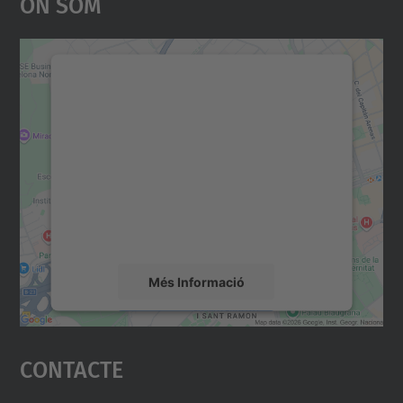
On Som
Necessitem el vostre
consentiment per carregar el
servei Google Maps!
Utilitzem un servei de tercers per incrustar
contingut del mapa que pugui recollir dades
sobre la vostra activitat. Reviseu-ne els
detalls i accepteu el servei per veure el
mapa.
Més Informació
Accepta
Contacte
powered by
Usercentrics Consent
Management Platform