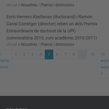
Ubicat a
Nosaltres
/
Premis i distincions
Enric Herrero Abellanas (doctorand) i Ramon
Canal Corretger (director) reben un dels Premis
Extraordinaris de doctorat de la UPC
(convocatòria 2013, curs acadèmic 2010-2011)
Ubicat a
Nosaltres
/
Premis i distincions
0
1
2
3
4
5
6
7
8
...
15
10
ments
elem
riors
segü
>