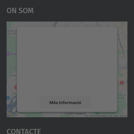
On Som
Necessitem el vostre
consentiment per carregar el
servei Google Maps!
Utilitzem un servei de tercers per incrustar
contingut del mapa que pugui recollir dades
sobre la vostra activitat. Reviseu-ne els
detalls i accepteu el servei per veure el
mapa.
Més Informació
Accepta
Contacte
powered by
Usercentrics Consent