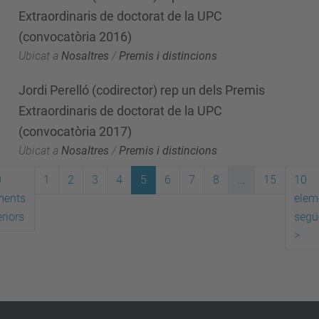
Extraordinaris de doctorat de la UPC
(convocatòria 2016)
Ubicat a
Nosaltres
/
Premis i distincions
Jordi Perelló (codirector) rep un dels Premis
Extraordinaris de doctorat de la UPC
(convocatòria 2017)
Ubicat a
Nosaltres
/
Premis i distincions
0
1
2
3
4
5
6
7
8
...
15
10
ments
elem
riors
segü
>