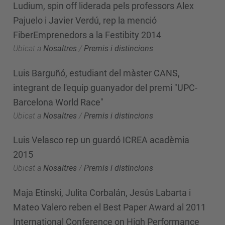
Ludium, spin off liderada pels professors Alex
Pajuelo i Javier Verdú, rep la menció
FiberEmprenedors a la Festibity 2014
Ubicat a
Nosaltres
/
Premis i distincions
Luis Barguñó, estudiant del màster CANS,
integrant de l'equip guanyador del premi "UPC-
Barcelona World Race"
Ubicat a
Nosaltres
/
Premis i distincions
Luis Velasco rep un guardó ICREA acadèmia
2015
Ubicat a
Nosaltres
/
Premis i distincions
Maja Etinski, Julita Corbalán, Jesús Labarta i
Mateo Valero reben el Best Paper Award al 2011
International Conference on High Performance