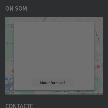
On Som
Necessitem el vostre
consentiment per carregar el
servei Google Maps!
Utilitzem un servei de tercers per incrustar
contingut del mapa que pugui recollir dades
sobre la vostra activitat. Reviseu-ne els
detalls i accepteu el servei per veure el
mapa.
Més Informació
Accepta
Contacte
powered by
Usercentrics Consent