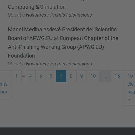
Computing & Simulation
Ubicat a
Nosaltres
/
Premis i distincions
Manel Medina esdevé President del Scientific
Board of APWG.EU at European Chapter of the
Anti-Phishing Working Group (APWG:EU)
Foundation
Ubicat a
Nosaltres
/
Premis i distincions
...
1
4
5
6
7
8
9
10
...
15
10
ents
ele
iors
seg
>