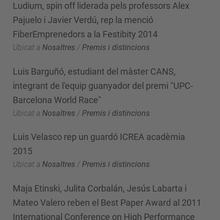
Ludium, spin off liderada pels professors Alex
Pajuelo i Javier Verdú, rep la menció
FiberEmprenedors a la Festibity 2014
Ubicat a
Nosaltres
/
Premis i distincions
Luis Barguñó, estudiant del màster CANS,
integrant de l'equip guanyador del premi "UPC-
Barcelona World Race"
Ubicat a
Nosaltres
/
Premis i distincions
Luis Velasco rep un guardó ICREA acadèmia
2015
Ubicat a
Nosaltres
/
Premis i distincions
Maja Etinski, Julita Corbalán, Jesús Labarta i
Mateo Valero reben el Best Paper Award al 2011
International Conference on High Performance