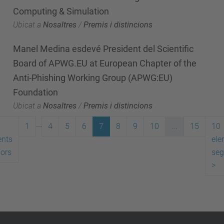
Computing & Simulation
Ubicat a
Nosaltres
/
Premis i distincions
Manel Medina esdevé President del Scientific
Board of APWG.EU at European Chapter of the
Anti-Phishing Working Group (APWG:EU)
Foundation
Ubicat a
Nosaltres
/
Premis i distincions
...
1
4
5
6
7
8
9
10
...
15
10
ents
ele
iors
seg
>