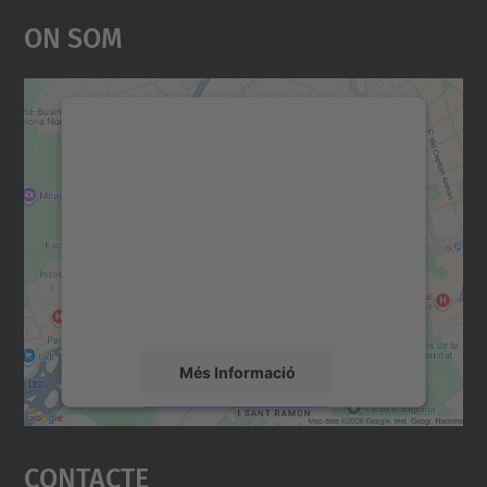
On Som
Necessitem el vostre
consentiment per carregar el
servei Google Maps!
Utilitzem un servei de tercers per incrustar
contingut del mapa que pugui recollir dades
sobre la vostra activitat. Reviseu-ne els
detalls i accepteu el servei per veure el
mapa.
Més Informació
Accepta
Contacte
powered by
Usercentrics Consent