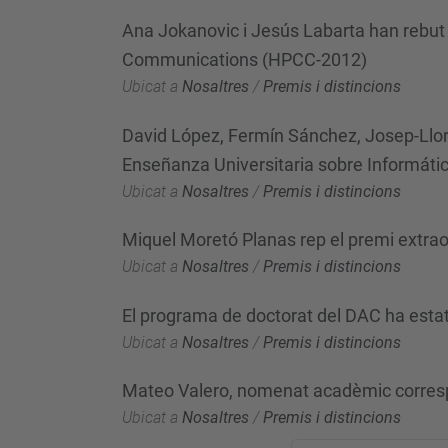
Ana Jokanovic i Jesús Labarta han rebut
Communications (HPCC-2012)
Ubicat a
Nosaltres
/
Premis i distincions
David López, Fermín Sánchez, Josep-Lloren
Enseñanza Universitaria sobre Informáti
Ubicat a
Nosaltres
/
Premis i distincions
Miquel Moretó Planas rep el premi extraor
Ubicat a
Nosaltres
/
Premis i distincions
El programa de doctorat del DAC ha estat
Ubicat a
Nosaltres
/
Premis i distincions
Mateo Valero, nomenat acadèmic corres
Ubicat a
Nosaltres
/
Premis i distincions