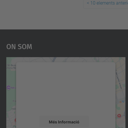
<
10 elements anteri
On Som
Necessitem el vostre consentiment
per carregar el servei Google Maps!
Utilitzem un servei de tercers per incrustar
contingut del mapa que pugui recollir dades
sobre la vostra activitat. Reviseu-ne els
detalls i accepteu el servei per veure el mapa.
Més Informació