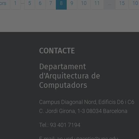
...
ors
1
5
6
7
8
9
10
11
...
15
10
Contacte
Departament
d'Arquitectura de
Computadors
Campus Diagonal Nord, Edificis D6 i C6
C. Jordi Girona, 1-3 08034 Barcelona
Tel.: 93 401 7194
E-mail: ac.usd.utgcntic@upc.edu