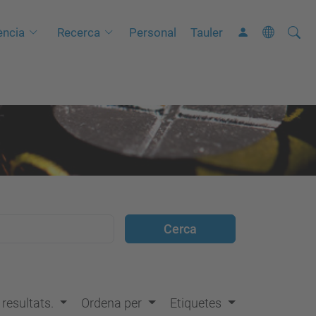
Cerca
C
ncia
Recerca
Personal
Tauler
e
r
c
a
a
v
a
n
ç
a
d
a
…
s resultats.
Ordena per
Etiquetes