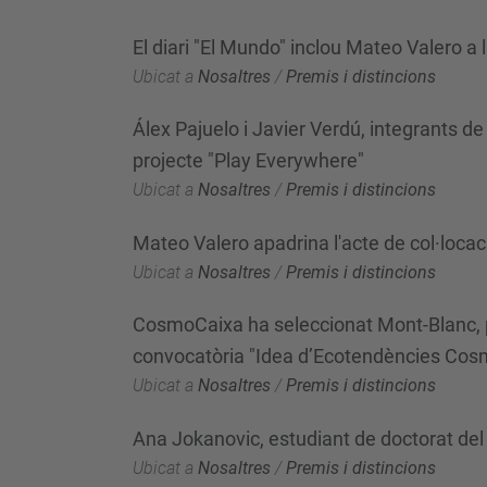
El diari "El Mundo" inclou Mateo Valero a 
Ubicat a
Nosaltres
/
Premis i distincions
Álex Pajuelo i Javier Verdú, integrants 
projecte "Play Everywhere"
Ubicat a
Nosaltres
/
Premis i distincions
Mateo Valero apadrina l'acte de col·loca
Ubicat a
Nosaltres
/
Premis i distincions
CosmoCaixa ha seleccionat Mont-Blanc, p
convocatòria "Idea d’Ecotendències Cosm
Ubicat a
Nosaltres
/
Premis i distincions
Ana Jokanovic, estudiant de doctorat del
Ubicat a
Nosaltres
/
Premis i distincions