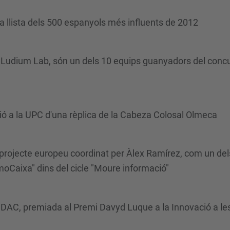
la llista dels 500 espanyols més influents de 2012
de Ludium Lab, són un dels 10 equips guanyadors del con
ció a la UPC d'una rèplica de la Cabeza Colosal Olmeca
rojecte europeu coordinat per Àlex Ramírez, com un del
oCaixa" dins del cicle "Moure informació"
 DAC, premiada al Premi Davyd Luque a la Innovació a le