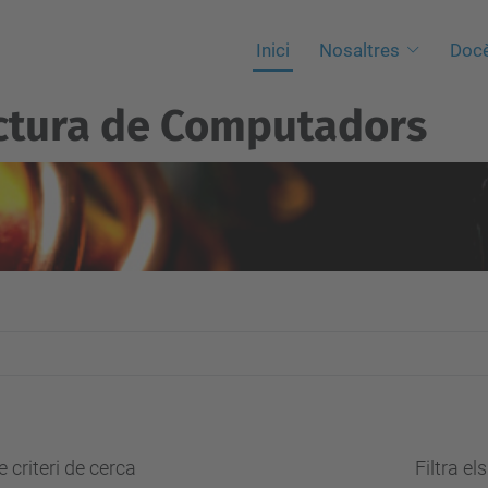
Inici
Nosaltres
Docè
ctura de Computadors
 criteri de cerca
Filtra el