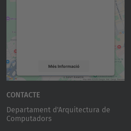
Necessitem el vostre
consentiment per carregar el
servei Google Maps!
Utilitzem un servei de tercers per incrustar
contingut del mapa que pugui recollir dades
sobre la vostra activitat. Reviseu-ne els
detalls i accepteu el servei per veure el
mapa.
Més Informació
Accepta
Contacte
powered by
Usercentrics Consent
Management Platform
Departament d'Arquitectura de
Computadors