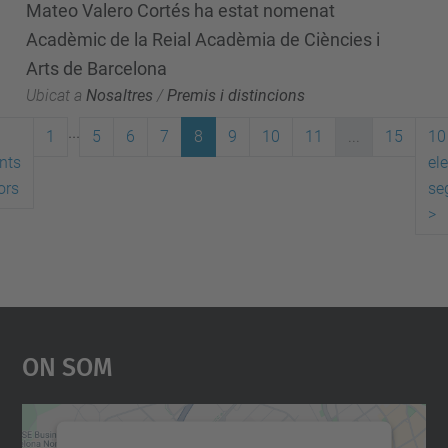
Mateo Valero Cortés ha estat nomenat
Acadèmic de la Reial Acadèmia de Ciències i
Arts de Barcelona
Ubicat a
Nosaltres
/
Premis i distincions
...
1
5
6
7
8
9
10
11
...
15
10
nts
el
ors
se
>
On Som