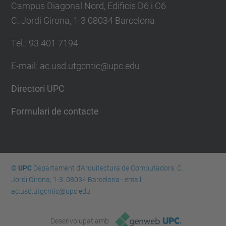
Campus Diagonal Nord, Edificis D6 i C6
C. Jordi Girona, 1-3 08034 Barcelona
Tel.: 93 401 7194
E-mail: ac.usd.utgcntic@upc.edu
Directori UPC
Formulari de contacte
© UPC
Departament d'Arquitectura de Computadors. C.
Jordi Girona, 1-3. 08034 Barcelona - email:
ac.usd.utgcntic@upc.edu
Desenvolupat amb