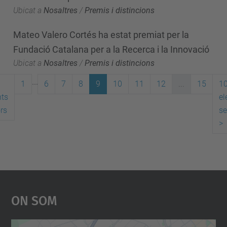
Ubicat a
Nosaltres
/
Premis i distincions
Mateo Valero Cortés ha estat premiat per la
Fundació Catalana per a la Recerca i la Innovació
Ubicat a
Nosaltres
/
Premis i distincions
...
1
6
7
8
9
10
11
12
...
15
1
ts
el
ors
se
>
On Som