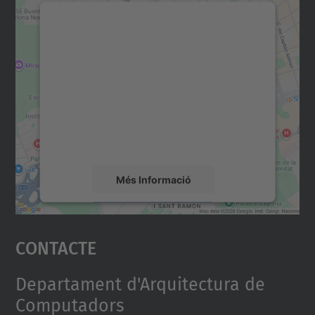
Necessitem el vostre
consentiment per carregar el
servei Google Maps!
Utilitzem un servei de tercers per incrustar
contingut del mapa que pugui recollir dades
sobre la vostra activitat. Reviseu-ne els
detalls i accepteu el servei per veure el
mapa.
Més Informació
Accepta
Contacte
powered by
Usercentrics Consent
Management Platform
Departament d'Arquitectura de
Computadors