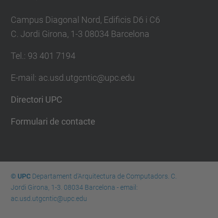
Campus Diagonal Nord, Edificis D6 i C6
C. Jordi Girona, 1-3 08034 Barcelona
Tel.: 93 401 7194
E-mail: ac.usd.utgcntic@upc.edu
Directori UPC
Formulari de contacte
© UPC
Departament d'Arquitectura de Computadors. C.
Jordi Girona, 1-3. 08034 Barcelona - email:
ac.usd.utgcntic@upc.edu