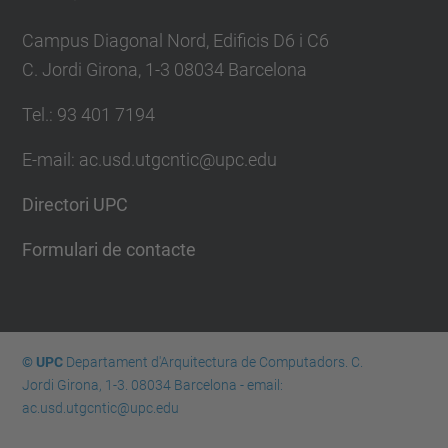
Campus Diagonal Nord, Edificis D6 i C6
C. Jordi Girona, 1-3 08034 Barcelona
Tel.: 93 401 7194
E-mail: ac.usd.utgcntic@upc.edu
Directori UPC
Formulari de contacte
© UPC
Departament d'Arquitectura de Computadors. C.
Jordi Girona, 1-3. 08034 Barcelona - email:
ac.usd.utgcntic@upc.edu