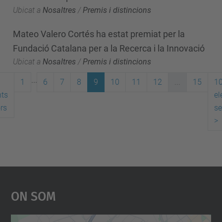
Ubicat a
Nosaltres
/
Premis i distincions
Mateo Valero Cortés ha estat premiat per la
Fundació Catalana per a la Recerca i la Innovació
Ubicat a
Nosaltres
/
Premis i distincions
...
1
6
7
8
9
10
11
12
...
15
1
ts
el
ors
se
>
On Som