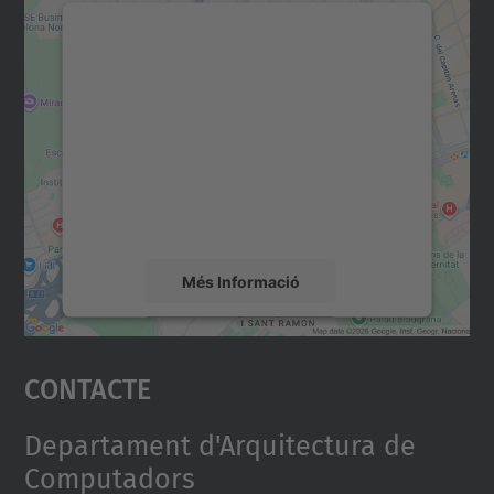
Necessitem el vostre
consentiment per carregar el
servei Google Maps!
Utilitzem un servei de tercers per incrustar
contingut del mapa que pugui recollir dades
sobre la vostra activitat. Reviseu-ne els
detalls i accepteu el servei per veure el
mapa.
Més Informació
Accepta
Contacte
powered by
Usercentrics Consent
Management Platform
Departament d'Arquitectura de
Computadors