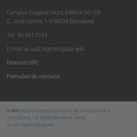
Campus Diagonal Nord, Edificis D6 i C6
C. Jordi Girona, 1-3 08034 Barcelona
Tel.: 93 401 7194
E-mail: ac.usd.utgcntic@upc.edu
Directori UPC
Formulari de contacte
© UPC
Departament d'Arquitectura de Computadors. C.
Jordi Girona, 1-3. 08034 Barcelona - email:
ac.usd.utgcntic@upc.edu