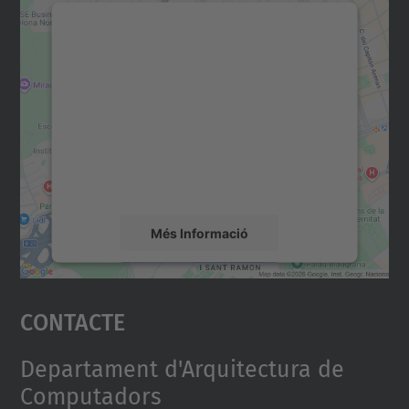
Necessitem el vostre
consentiment per carregar el
servei Google Maps!
Utilitzem un servei de tercers per incrustar
contingut del mapa que pugui recollir dades
sobre la vostra activitat. Reviseu-ne els
detalls i accepteu el servei per veure el
mapa.
Més Informació
Accepta
Contacte
powered by
Usercentrics Consent
Management Platform
Departament d'Arquitectura de
Computadors