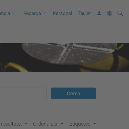
Cerca
C
ncia
Recerca
Personal
Tauler
e
r
c
a
a
v
a
n
ç
a
d
a
…
s resultats.
Ordena per
Etiquetes