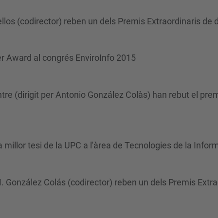
ellos (codirector) reben un dels Premis Extraordinaris de
er Award al congrés EnviroInfo 2015
tre (dirigit per Antonio González Colàs) han rebut el pr
a millor tesi de la UPC a l'àrea de Tecnologies de la Info
M. González Colás (codirector) reben un dels Premis Extra