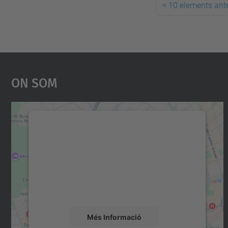
<
10 elements ante
On Som
Necessitem el vostre consentiment
per carregar el servei Google Maps!
Utilitzem un servei de tercers per incrustar
contingut del mapa que pugui recollir dades
sobre la vostra activitat. Reviseu-ne els
detalls i accepteu el servei per veure el mapa.
Més Informació