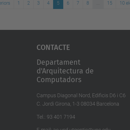
riors
1
2
3
4
5
6
7
8
...
15
10 e
Contacte
Departament
d'Arquitectura de
Computadors
Campus Diagonal Nord, Edificis D6 i C6
C. Jordi Girona, 1-3 08034 Barcelona
Tel.: 93 401 7194
E-mail: ac.usd.utgcntic@upc.edu