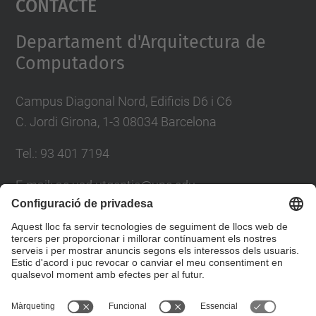
Contacte
Management Platform
Departament d'Arquitectura de
Computadors
Campus Diagonal Nord, Edificis D6 i C6
C. Jordi Girona, 1-3 08034 Barcelona
Tel.: 93 401 7194
E-mail: ac.usd.utgcntic@upc.edu
Directori UPC
Formulari de contacte