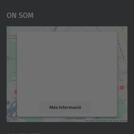
On Som
Necessitem el vostre
consentiment per carregar el
servei Google Maps!
Utilitzem un servei de tercers per incrustar
contingut del mapa que pugui recollir dades
sobre la vostra activitat. Reviseu-ne els
detalls i accepteu el servei per veure el
mapa.
Més Informació
Accepta
powered by
Usercentrics Consent