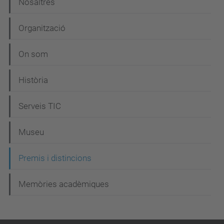
N
Nosaltres
a
Organització
v
e
On som
g
Història
a
c
Serveis TIC
i
Museu
ó
Premis i distincions
Memòries acadèmiques