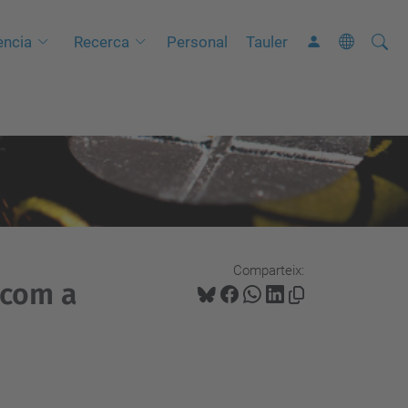
Cerca
C
ncia
Recerca
Personal
Tauler
e
r
c
a
a
v
a
n
Comparteix:
ç
 com a
a
d
a
…