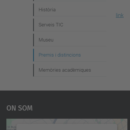
g
Història
a
link
c
Serveis TIC
i
Museu
ó
Premis i distincions
Memòries acadèmiques
On Som