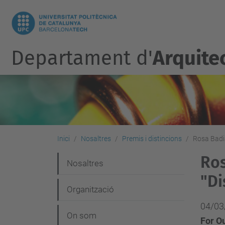
Departament d'
Arquite
Inici
Nosaltres
Premis i distincions
Rosa Badi
Ros
N
Nosaltres
"Di
a
Organització
v
04/03
e
On som
For O