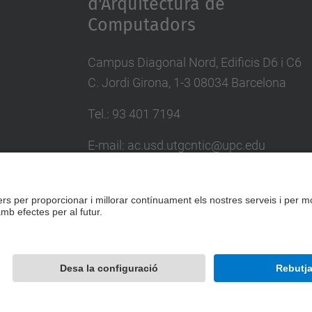
d'Arquitectura de
Computadors
Campus Diagonal Nord, Edificis D6 i C6
C. Jordi Girona, 1-3 08034 Barcelona
Tel.: 93 401 7194
E-mail: ac.usd.utgcntic@upc.edu
Directori UPC
Formulari de contacte
Desenvolupat amb
Mapa del lloc