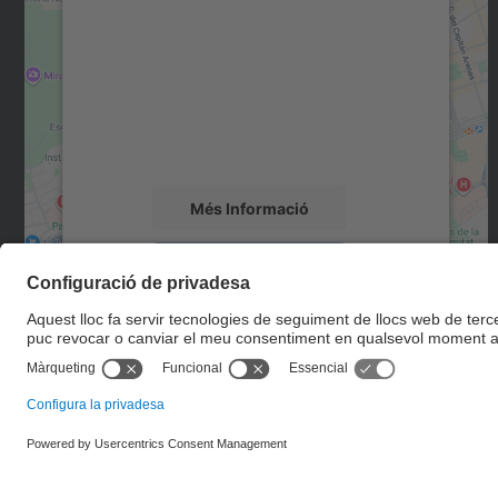
Necessitem el vostre consentiment
per carregar el servei Google Maps!
Utilitzem un servei de tercers per incrustar
contingut del mapa que pugui recollir dades
sobre la vostra activitat. Reviseu-ne els
detalls i accepteu el servei per veure el mapa.
Més Informació
Accepta
powered by
Usercentrics Consent
Management Platform
© UPC
Departament d'Arquitectura de Computadors. C. Jordi
Girona, 1-3. 08034 Barcelona - email: ac.usd.utgcntic@upc.edu