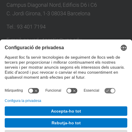
Campus Diagonal Nord, Edificis D6 i C6
C. Jordi Girona, 1-3 08034 Barcelona
Tel.: 93 401 7194
E-mail: ac.usd.utgcntic@upc.edu
Directori UPC
Formulari de contacte
© UPC
Departament d'Arquitectura de Computadors. C.
Jordi Girona, 1-3. 08034 Barcelona - email:
ac.usd.utgcntic@upc.edu
Desenvolupat amb