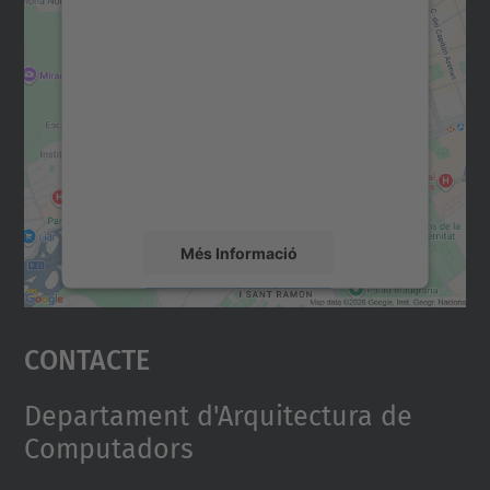
Necessitem el vostre
consentiment per carregar el
servei Google Maps!
Utilitzem un servei de tercers per incrustar
contingut del mapa que pugui recollir dades
sobre la vostra activitat. Reviseu-ne els
detalls i accepteu el servei per veure el
mapa.
Més Informació
Accepta
Contacte
powered by
Usercentrics Consent
Management Platform
Departament d'Arquitectura de
Computadors