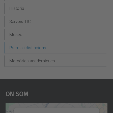
g
Història
a
c
Serveis TIC
i
Museu
ó
Premis i distincions
Memòries acadèmiques
On Som