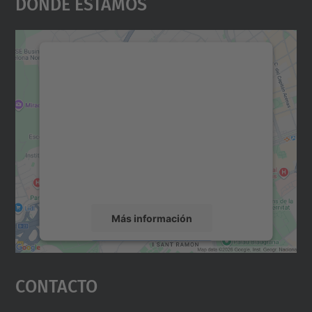
Dónde Estamos
Necesitamos su consentimiento
para cargar el servicio Google
Maps.
Utilizamos un servicio de terceros para
incrustar contenido de mapas que puede
recopilar datos sobre su actividad. Le
rogamos que revise los detalles y acepte el
servicio para ver este mapa.
Más información
Aceptar
Contacto
powered by
Usercentrics Consent
Management Platform