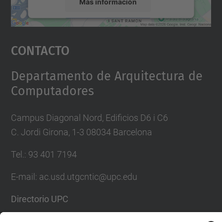
Más información
Aceptar
Contacto
powered by
Usercentrics Consent
Management Platform
Departamento de Arquitectura de
Computadores
Campus Diagonal Nord, Edificios D6 i C6
C. Jordi Girona, 1-3 08034 Barcelona
Tel.: 93 401 7194
E-mail: ac.usd.utgcntic@upc.edu
Directorio UPC
Formulario de contacto