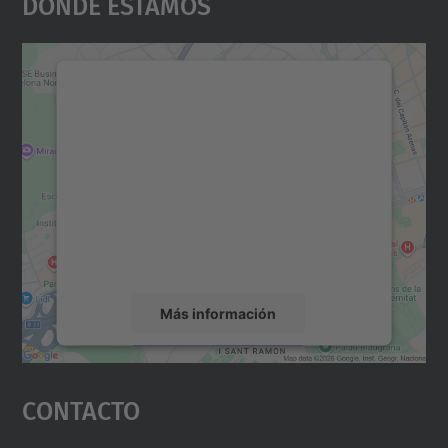
Dónde Estamos
Necesitamos su consentimiento
para cargar el servicio Google
Maps.
Utilizamos un servicio de terceros para
incrustar contenido de mapas que puede
recopilar datos sobre su actividad. Le
rogamos que revise los detalles y acepte el
servicio para ver este mapa.
Más información
Aceptar
Contacto
powered by
Usercentrics Consent
Management Platform