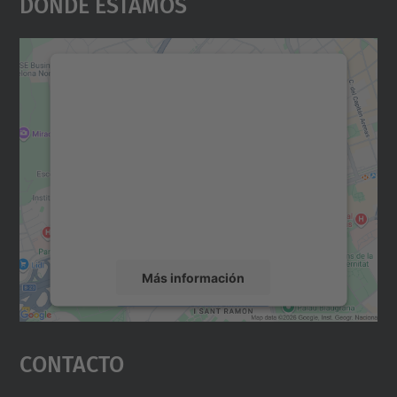
Dónde Estamos
Necesitamos su consentimiento
para cargar el servicio Google
Maps.
Utilizamos un servicio de terceros para
incrustar contenido de mapas que puede
recopilar datos sobre su actividad. Le
rogamos que revise los detalles y acepte el
servicio para ver este mapa.
Más información
Aceptar
Contacto
powered by
Usercentrics Consent
Management Platform