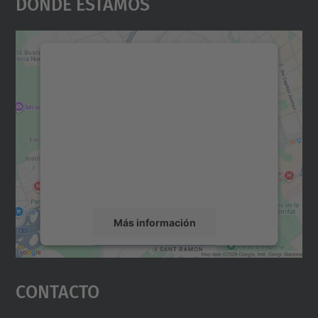
Dónde Estamos
Necesitamos su consentimiento
para cargar el servicio Google
Maps.
Utilizamos un servicio de terceros para
incrustar contenido de mapas que puede
recopilar datos sobre su actividad. Le
rogamos que revise los detalles y acepte el
servicio para ver este mapa.
Más información
Aceptar
Contacto
powered by
Usercentrics Consent
Management Platform