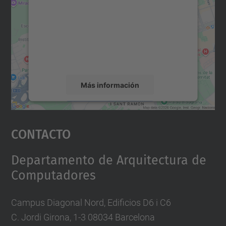
Utilizamos un servicio de terceros para
incrustar contenido de mapas que puede
recopilar datos sobre su actividad. Le
rogamos que revise los detalles y acepte el
servicio para ver este mapa.
Más información
Aceptar
Contacto
powered by
Usercentrics Consent
Management Platform
Departamento de Arquitectura de
Computadores
Campus Diagonal Nord, Edificios D6 i C6
C. Jordi Girona, 1-3 08034 Barcelona