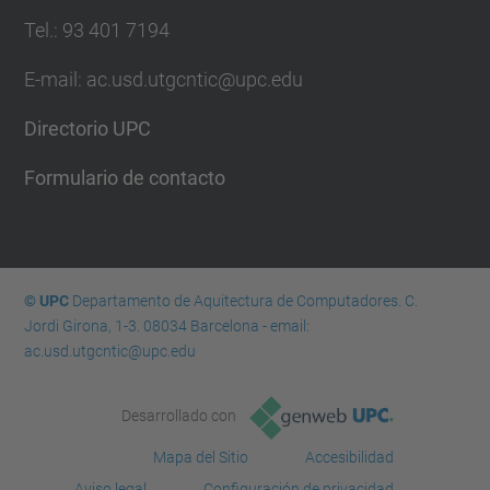
Tel.: 93 401 7194
E-mail: ac.usd.utgcntic@upc.edu
Directorio UPC
Formulario de contacto
© UPC
Departamento de Aquitectura de Computadores. C.
Jordi Girona, 1-3. 08034 Barcelona - email:
ac.usd.utgcntic@upc.edu
Desarrollado con
Mapa del Sitio
Accesibilidad
Aviso legal
Configuración de privacidad