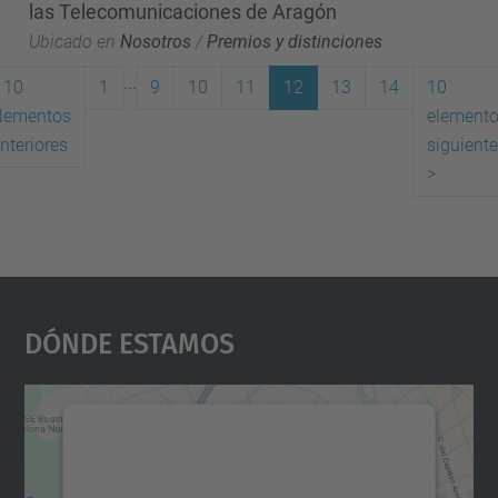
las Telecomunicaciones de Aragón
Ubicado en
Nosotros
/
Premios y distinciones
...
10
1
9
10
11
12
13
14
10
lementos
element
(actual)
nteriores
siguient
>
Dónde Estamos
Necesitamos su consentimiento
para cargar el servicio Google
Maps.