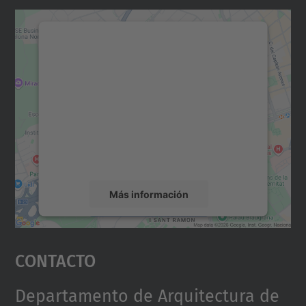
Necesitamos su consentimiento
para cargar el servicio Google
Maps.
Utilizamos un servicio de terceros para
incrustar contenido de mapas que puede
recopilar datos sobre su actividad. Le
rogamos que revise los detalles y acepte el
servicio para ver este mapa.
Más información
Aceptar
Contacto
powered by
Usercentrics Consent
Management Platform
Departamento de Arquitectura de