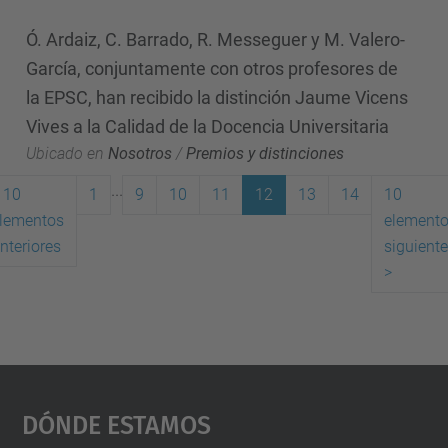
Ó. Ardaiz, C. Barrado, R. Messeguer y M. Valero-
García, conjuntamente con otros profesores de
la EPSC, han recibido la distinción Jaume Vicens
Vives a la Calidad de la Docencia Universitaria
Ubicado en
Nosotros
/
Premios y distinciones
...
10
1
9
10
11
12
13
14
10
lementos
element
(actual)
nteriores
siguient
>
Dónde Estamos