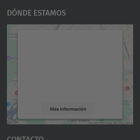
Dónde Estamos
Necesitamos su consentimiento
para cargar el servicio Google
Maps.
Utilizamos un servicio de terceros para
incrustar contenido de mapas que puede
recopilar datos sobre su actividad. Le
rogamos que revise los detalles y acepte el
servicio para ver este mapa.
Más información
Aceptar
Contacto
powered by
Usercentrics Consent