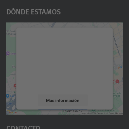
Dónde Estamos
Necesitamos su consentimiento
para cargar el servicio Google
Maps.
Utilizamos un servicio de terceros para
incrustar contenido de mapas que puede
recopilar datos sobre su actividad. Le
rogamos que revise los detalles y acepte el
servicio para ver este mapa.
Más información
Aceptar
Contacto
powered by
Usercentrics Consent