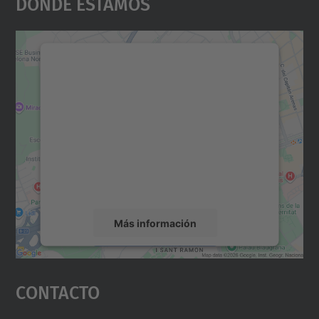
Dónde Estamos
Necesitamos su consentimiento
para cargar el servicio Google
Maps.
Utilizamos un servicio de terceros para
incrustar contenido de mapas que puede
recopilar datos sobre su actividad. Le
rogamos que revise los detalles y acepte el
servicio para ver este mapa.
Más información
Aceptar
Contacto
powered by
Usercentrics Consent
Management Platform