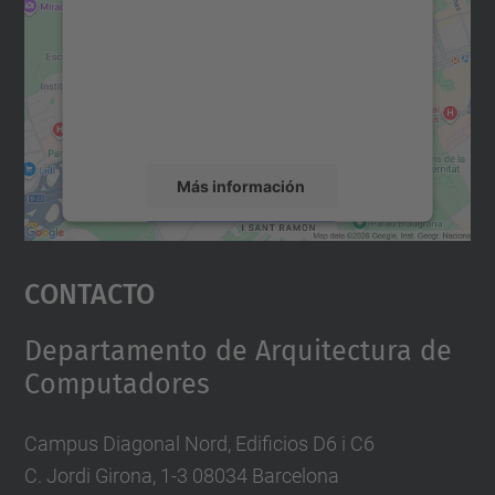
Utilizamos un servicio de terceros para
incrustar contenido de mapas que puede
recopilar datos sobre su actividad. Le
rogamos que revise los detalles y acepte el
servicio para ver este mapa.
Más información
Aceptar
Contacto
powered by
Usercentrics Consent
Management Platform
Departamento de Arquitectura de
Computadores
Campus Diagonal Nord, Edificios D6 i C6
C. Jordi Girona, 1-3 08034 Barcelona