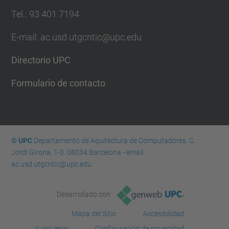
Tel.: 93 401 7194
E-mail: ac.usd.utgcntic@upc.edu
Directorio UPC
Formulario de contacto
© UPC
Departamento de Aquitectura de Computadores. C.
Jordi Girona, 1-3. 08034 Barcelona - email:
ac.usd.utgcntic@upc.edu
Desarrollado con
Mapa del Sitio
Accesibilidad
Aviso legal
Configuración de privacidad