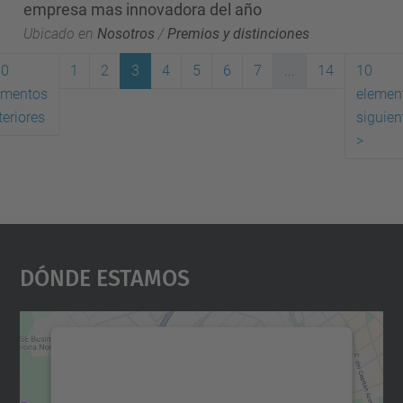
empresa mas innovadora del año
Ubicado en
Nosotros
/
Premios y distinciones
10
1
2
3
4
5
6
7
...
14
10
ementos
elemen
(actual)
teriores
siguien
>
Dónde Estamos
Necesitamos su consentimiento
para cargar el servicio Google
Maps.