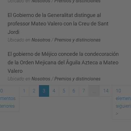
Ubicado en
Nosotros
/
Premios y distinciones
El Gobierno de la Generalitat distingue al
professor Mateo Valero con la Creu de Sant
Jordi
Ubicado en
Nosotros
/
Premios y distinciones
El gobierno de Méjico concede la condecoración
de la Orden Mejicana del Águila Azteca a Mateo
Valero
Ubicado en
Nosotros
/
Premios y distinciones
10
1
2
3
4
5
6
7
...
14
10
ementos
elemen
(actual)
teriores
siguien
>